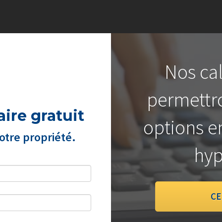
Nos cal
permettro
ire gratuit
options e
tre propriété.
hyp
CE