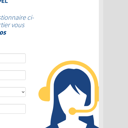
PEL
tionnaire ci-
tier vous
os