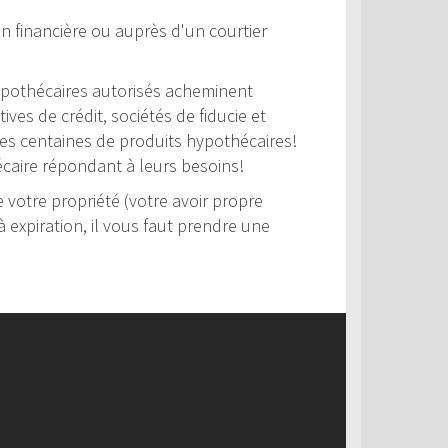
n financière ou auprès d'un courtier
 hypothécaires autorisés acheminent
es de crédit, sociétés de fiducie et
 des centaines de produits hypothécaires!
hécaire répondant à leurs besoins!
votre propriété (votre avoir propre
 expiration, il vous faut prendre une