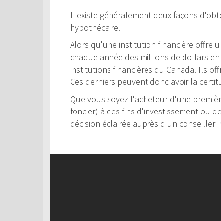
Il existe généralement deux façons d'obte
hypothécaire.
Alors qu'une institution financière offre
chaque année des millions de dollars en c
institutions financières du Canada. Ils of
Ces derniers peuvent donc avoir la certit
Que vous soyez l'acheteur d'une première
foncier) à des fins d'investissement ou d
décision éclairée auprès d'un conseiller i