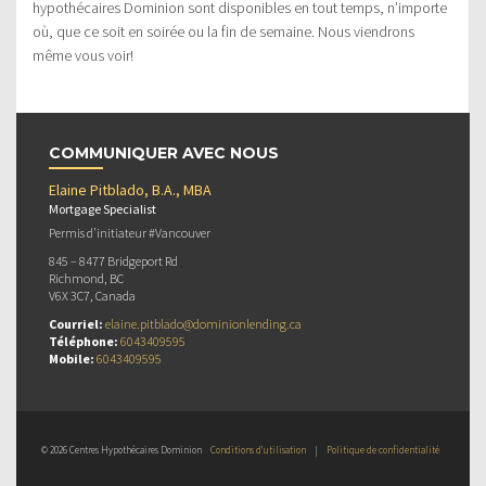
hypothécaires Dominion sont disponibles en tout temps, n’importe
où, que ce soit en soirée ou la fin de semaine. Nous viendrons
même vous voir!
COMMUNIQUER AVEC NOUS
Elaine Pitblado, B.A., MBA
Mortgage Specialist
Permis d’initiateur #Vancouver
845 – 8477 Bridgeport Rd
Richmond, BC
V6X 3C7, Canada
Courriel:
elaine.pitblado@dominionlending.ca
Téléphone:
6043409595
Mobile:
6043409595
© 2026 Centres Hypothécaires Dominion
Conditions d’utilisation
|
Politique de confidentialité